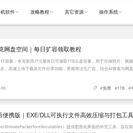
手机软件
攻略教程
其它资源
操作系统
夸克网盘空间｜每日扩容领取教程
1T容量：夸克新用户注册首日可领取1TB云盘容量，用于存储照片、视
步、高速上传下载及文件分享功能，界面简洁无广告，结合AI搜索与网
-06
#
免费
#
1TB
#
.2 多语便携版｜EXE/DLL可执行文件高效压缩与打包工
heUltimatePackerforeXecutables）提供图形化界面的外壳工具，旨在