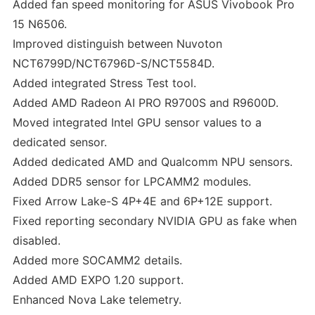
Added fan speed monitoring for ASUS Vivobook Pro
15 N6506.
Improved distinguish between Nuvoton
NCT6799D/NCT6796D-S/NCT5584D.
Added integrated Stress Test tool.
Added AMD Radeon AI PRO R9700S and R9600D.
Moved integrated Intel GPU sensor values to a
dedicated sensor.
Added dedicated AMD and Qualcomm NPU sensors.
Added DDR5 sensor for LPCAMM2 modules.
Fixed Arrow Lake-S 4P+4E and 6P+12E support.
Fixed reporting secondary NVIDIA GPU as fake when
disabled.
Added more SOCAMM2 details.
Added AMD EXPO 1.20 support.
Enhanced Nova Lake telemetry.