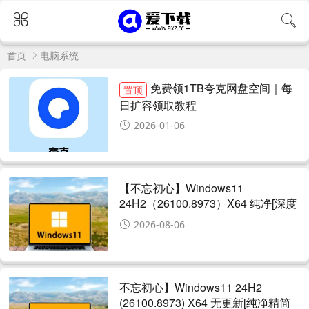
首页
电脑系统
免费领1TB夸克网盘空间｜每
置顶
日扩容领取教程
2026-01-06
【不忘初心】Windows11
24H2（26100.8973）X64 纯净[深度
精简版][1.66G](2026.7.30)
2026-08-06
不忘初心】Windows11 24H2
(26100.8973) X64 无更新[纯净精简