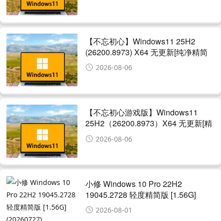
【不忘初心】Windows11 25H2
(26200.8973) X64 无更新[纯净精简
版][2.82G](2026.7.31)
2026-08-06
【不忘初心游戏版】Windows11
25H2（26200.8973）X64 无更新[精
简版][3.38G](2026.7.31)
2026-08-06
小修 Windows 10 Pro 22H2
19045.2728 轻度精简版 [1.56G]
(20260727)
2026-08-01