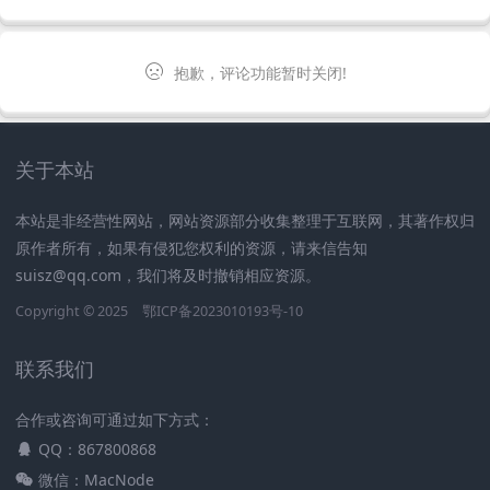
抱歉，评论功能暂时关闭!
关于本站
本站是非经营性网站，网站资源部分收集整理于互联网，其著作权归
原作者所有，如果有侵犯您权利的资源，请来信告知
suisz@qq.com，我们将及时撤销相应资源。
Copyright © 2025
鄂ICP备2023010193号-10
联系我们
合作或咨询可通过如下方式：
QQ：867800868
微信：MacNode