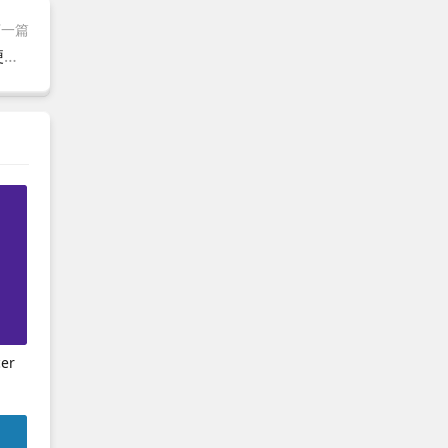
下一篇
VCap Downloader(视频下载工具) v0.1.46.6983 多语便携版
er