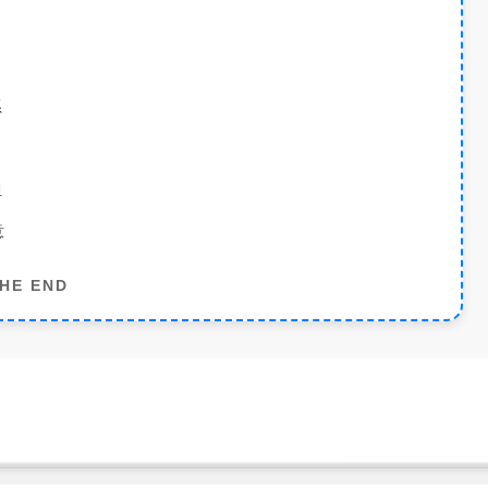
系
担
意
HE END