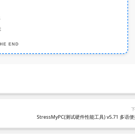
担
意
HE END
StressMyPC(测试硬件性能工具) v5.71 多语