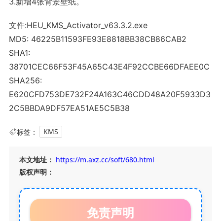
3.新增4张背景壁纸。
文件:HEU_KMS_Activator_v63.3.2.exe
MD5: 46225B11593FE93E8818BB38CB86CAB2
SHA1:
38701CEC66F53F45A65C43E4F92CCBE66DFAEE0C
SHA256:
E620CFD753DE732F24A163C46CDD48A20F5933D3
2C5BBDA9DF57EA51AE5C5B38
标签：
KMS
本文地址：
https://m.axz.cc/soft/680.html
版权声明：
免责声明