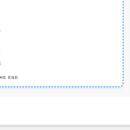
系
担
意
HE END