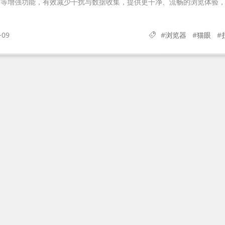
护等增强功能，有效减少干扰与数据收集，提供更干净、流畅的浏览体验
-09
#
浏览器
#
猫眼
#