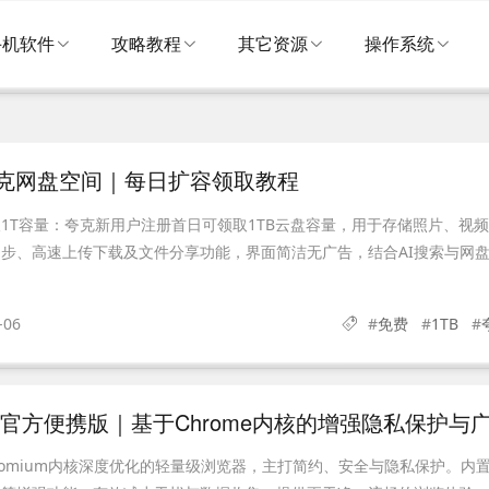
手机软件
攻略教程
其它资源
操作系统
夸克网盘空间｜每日扩容领取教程
1T容量：夸克新用户注册首日可领取1TB云盘容量，用于存储照片、视
步、高速上传下载及文件分享功能，界面简洁无广告，结合AI搜索与网
-06
#
免费
#
1TB
#
romium内核深度优化的轻量级浏览器，主打简约、安全与隐私保护。内