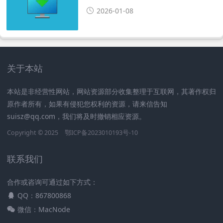
安装 Windows 系统工具
2026-01-08
关于本站
本站是非经营性网站，网站资源部分收集整理于互联网，其著作权归
原作者所有，如果有侵犯您权利的资源，请来信告知
suisz@qq.com，我们将及时撤销相应资源。
Copyright © 2025
鄂ICP备2023010193号-10
联系我们
合作或咨询可通过如下方式：
QQ：867800868
微信：MacNode