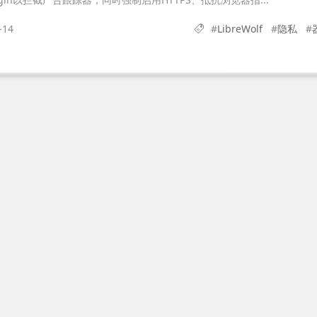
-14
#
LibreWolf
#
隐私
#