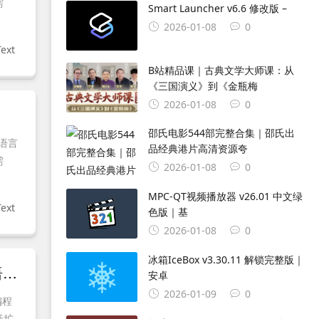
需
Smart Launcher v6.6 修改版 –
2026-01-08
0
ext
B站精品课｜古典文学大师课：从
《三国演义》到《金瓶梅
2026-01-08
0
邵氏电影544部完整合集｜邵氏出
语言
品经典港片高清资源夸
需
2026-01-08
0
MPC-QT视频播放器 v26.01 中文绿
ext
色版｜基
2026-01-08
0
冰箱IceBox v3.30.11 解锁完整版｜
CudaText v1.231.7 中文绿色版｜免费开源轻量级代码编辑器 支持多语言与插件扩展
安卓
2026-01-09
0
编程
活扩