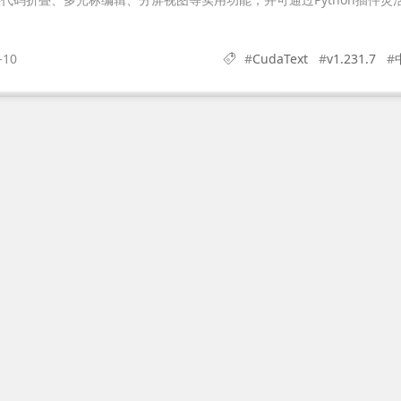
-10
#
CudaText
#
v1.231.7
#