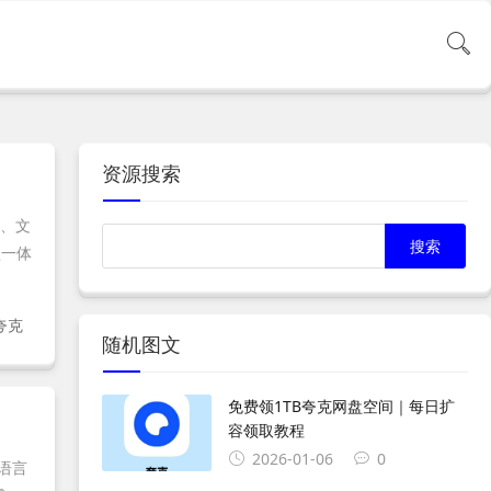
资源搜索
频、文
盘一体
夸克
随机图文
免费领1TB夸克网盘空间｜每日扩
容领取教程
2026-01-06
0
语言