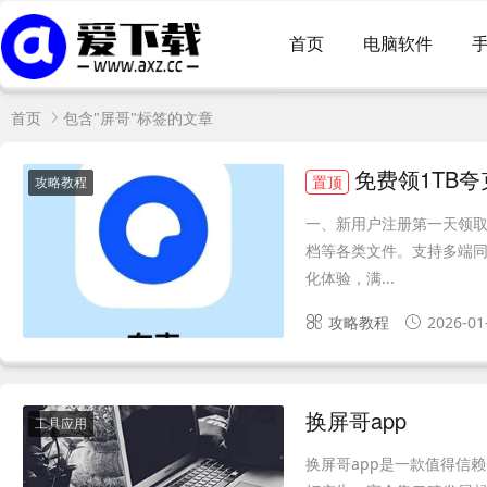
首页
电脑软件
首页
包含"屏哥"标签的文章
免费领1TB
置顶
攻略教程
一、新用户注册第一天领取
档等各类文件。支持多端同
化体验，满...
攻略教程
2026-01
换屏哥app
工具应用
换屏哥app是一款值得信