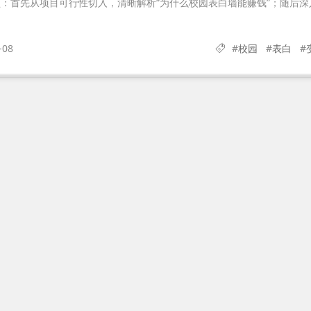
：首先从项目可行性切入，清晰解析“为什么校园表白墙能赚钱”；随后深
-08
#
校园
#
表白
#